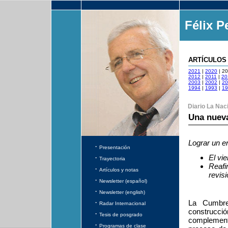
Félix P
ARTÍCULOS
2021
|
2020
| 20
2012
|
2011
|
20
2003
|
2002
|
2
1994
|
1993
|
19
Diario La Naci
Una nuev
Lograr un en
·
Presentación
·
El vi
Trayectoria
Reafi
·
Artículos y notas
revis
·
Newsletter (español)
·
Newsletter (english)
·
La Cumbre
Radar Internacional
construcc
·
Tesis de posgrado
complement
·
Programas de clase