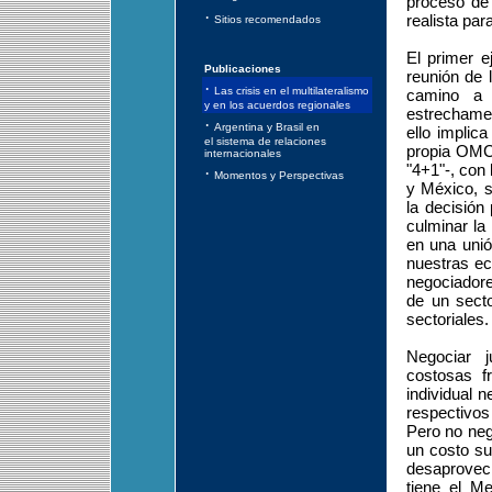
proceso de 
·
realista par
Sitios recomendados
El primer e
Publicaciones
reunión de
·
Las crisis en el multilateralismo
camino a 
y en los acuerdos regionales
estrechamen
·
Argentina y Brasil en
ello implic
el sistema de relaciones
propia OMC,
internacionales
"4+1"-, con
·
Momentos y Perspectivas
y México, s
la decisión
culminar la
en una unió
nuestras ec
negociadore
de un secto
sectoriales.
Negociar j
costosas f
individual 
respectivos
Pero no neg
un costo su
desaprovech
tiene el M