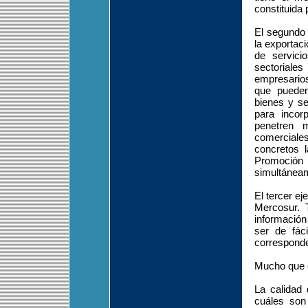
constituida
El segundo 
la exportaci
de servici
sectoriales
empresarios 
que pueden 
bienes y se
para incor
penetren 
comerciales
concretos 
Promoción
simultánea
El tercer ej
Mercosur. T
información
ser de fác
corresponde
Mucho que 
La calidad 
cuáles son