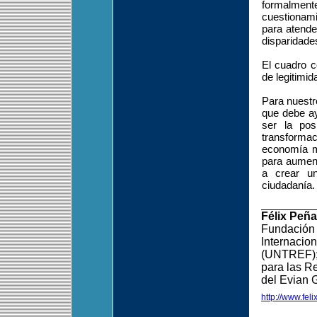
formalmen
cuestionamie
para atende
disparidade
El cuadro c
de legitimi
Para nuestr
que debe ay
ser la pos
transforma
economía mu
para aumenta
a crear un
ciudadanía.
Félix Peña
Fundación 
Internacio
(UNTREF); 
para las R
del Evian 
http://www.fel