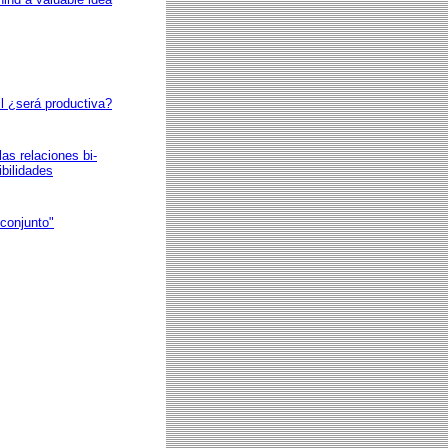
l ¿será productiva?
as relaciones bi-
ibilidades
 conjunto"