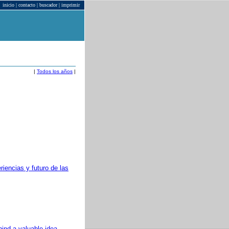
inicio
|
contacto
|
buscador
|
imprimir
|
Todos los años
|
riencias y futuro de las
hind a valuable idea