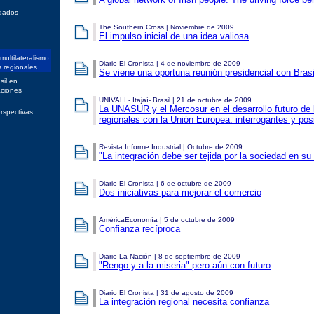
dados
The Southern Cross | Noviembre de 2009
El impulso inicial de una idea valiosa
 multilateralismo
Diario El Cronista | 4 de noviembre de 2009
s regionales
Se viene una oportuna reunión presidencial con Brasi
sil en
aciones
UNIVALI - Itajaí- Brasil | 21 de octubre de 2009
La UNASUR y el Mercosur en el desarrollo futuro de l
rspectivas
regionales con la Unión Europea: interrogantes y pos
Revista Informe Industrial | Octubre de 2009
"La integración debe ser tejida por la sociedad en su
Diario El Cronista | 6 de octubre de 2009
Dos iniciativas para mejorar el comercio
AméricaEconomía | 5 de octubre de 2009
Confianza recíproca
Diario La Nación | 8 de septiembre de 2009
"Rengo y a la miseria" pero aún con futuro
Diario El Cronista | 31 de agosto de 2009
La integración regional necesita confianza