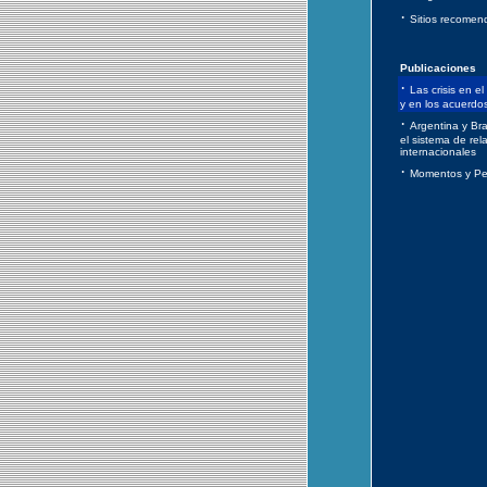
·
Sitios recomen
Publicaciones
·
Las crisis en el
y en los acuerdo
·
Argentina y Bra
el sistema de rel
internacionales
·
Momentos y Pe