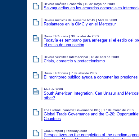
Revista América Economía | 10 de mayo de 2009
Salvaguardias en los acuerdos comerciales internaci
Revista Archivos del Presente N° 49 | Abril de 2009
Replanteos en la OMC y en el Mercosur
Diario El Cronista | 30 de abril de 2009
Todavía es temprano para arriesgar si el estilo del pr
el estilo de una nación
Revista Veintitres Internacional | 13 de abril de 2009
Crisis, comercio y proteccionismo
Diario El Cronista | 7 de abril de 2009
El monitoreo público ayuda a contener las presiones 
Abril de 2009
South American Integration, Can Unasur and Merco
other?
The Global Economic Governance Blog | 17 de marzo de 2009
Global Trade Governance and the G-20: Opportunitie
Countries
CIDOB report | February 2009
Perspectives on the completion of the pending agre