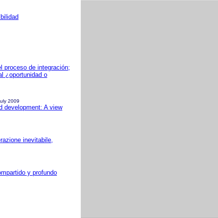
bilidad
l proceso de integración;
al ¿oportunidad o
July 2009
and development: A view
razione inevitabile,
ompartido y profundo