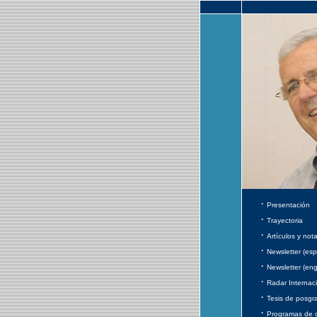
·
Presentación
·
Trayectoria
·
Artículos y not
·
Newsletter (esp
·
Newsletter (eng
·
Radar Internac
·
Tesis de posgr
·
Programas de 