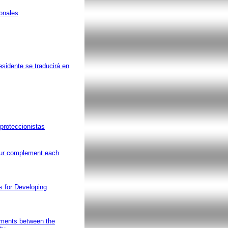
onales
esidente se traducirá en
proteccionistas
sur complement each
s for Developing
ements between the