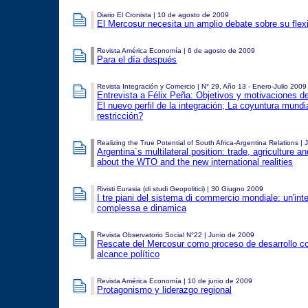
Diario El Cronista | 10 de agosto de 2009
El Mercosur necesita un amplio debate sobre su flexi
Revista América Economía | 6 de agosto de 2009
Para el día después
Revista
Integración y Comercio | N° 29, Año 13 - Enero-Julio 2009
Entrevista a Félix Peña: Objetivos y motivaciones de
El nuevo perfil de la integración; La coyuntura mundi
restricción?
Realizing the True Potential of South Africa-Argentina Relations | 
Argentina´s multilateral position: trade, agriculture 
about the WTO and the new international realities
Rivisti Eurasia (di studi Geopolitici) | 30 Giugno 2009
I tre piani del sistema di commercio mondiale: un'inte
complessa e dinamica
Revista Observatorio Social N°22 | Junio de 2009
Rescate del Mercosur como proceso de desarrollo c
alcance político
Revista América Economía | 10 de junio de 2009
Protagonismo y liderazgo regional