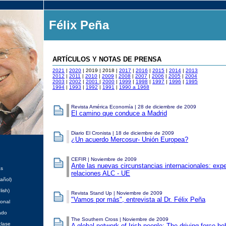
Félix Peña
ARTÍCULOS Y NOTAS DE PRENSA
2021
|
2020
| 2019 | 2018 |
2017
|
2016
|
2015
|
2014
|
2013
2012
|
2011
|
2010
|
2009
|
2008
|
2007
|
2006
|
2005
|
2004
2003
|
2002
|
2001
|
2000
|
1999
|
1998
|
1997
|
1996
|
1995
1994
|
1993
|
1992
|
1991
|
1990 a 1968
Revista América Economía | 28 de diciembre de 2009
El camino que conduce a Madrid
Diario El Cronista | 18 de diciembre de 2009
¿Un acuerdo Mercosur- Unión Europea?
CEFIR | Noviembre de 2009
Ante las nuevas circunstancias internacionales: expe
as
relaciones ALC - UE
añol)
lish)
Revista Stand Up | Noviembre de 2009
"Vamos por más", entrevista al Dr. Félix Peña
ional
ado
The Southern Cross | Noviembre de 2009
clase
A global network of Irish people: The driving force be